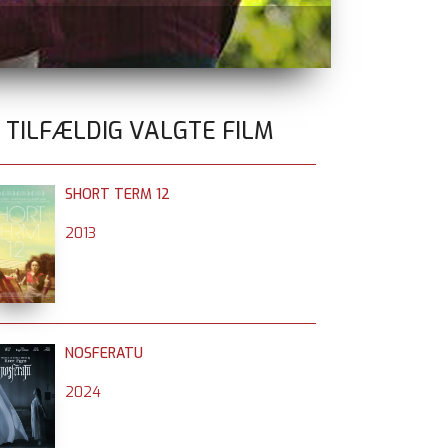
ELEANORS S
0 TILFÆLDIG VALGTE FILM
SHORT TERM 12
2013
NOSFERATU
2024