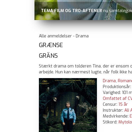
TEMA FILM OG TRO-AFTENER
nu samtaleguid
Alle anmeldelser - Drama
GRÆNSE
GRÄNS
Stærkt drama om tolderen Tina, der er ensom o
arbejde. Hun kan nærmest lugte, når folk ikke ha
Drama
,
Roman
Produktionsår
Varighed: 101 m
Omfattet af CV
Censur:
15 år
Instruktør:
Ali 
Medvirkende:
E
Stikord:
Mytolo