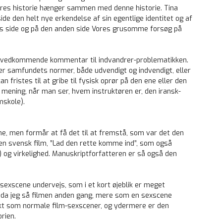
t Vores historie hænger sammen med denne historie. Tina
e den helt nye erkendelse af sin egentlige identitet og af
ts side og på den anden side Vores grusomme forsøg på
 vedkommende kommentar til indvandrer-problematikken.
r samfundets normer, både udvendigt og indvendigt, eller
 fristes til at gribe til fysisk oprør på den ene eller den
ening, når man ser, hvem instruktøren er, den iransk-
mskole).
ene, men formår at få det til at fremstå, som var det den
den svensk film, ”Lad den rette komme ind”, som også
 og virkelighed. Manuskriptforfatteren er så også den
sexscene undervejs, som i et kort øjeblik er meget
 da jeg så filmen anden gang, mere som en sexscene
ekt som normale film-sexscener, og ydermere er den
rien.