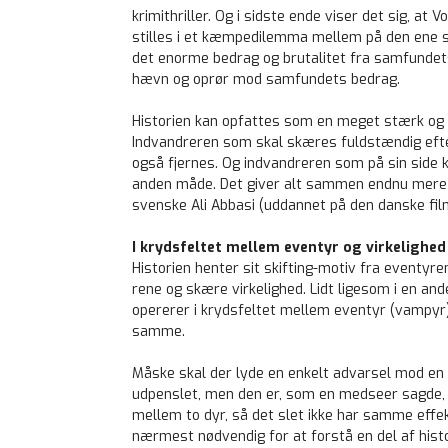
krimithriller. Og i sidste ende viser det sig, a
stilles i et kæmpedilemma mellem på den ene sid
det enorme bedrag og brutalitet fra samfunde
hævn og oprør mod samfundets bedrag.
Historien kan opfattes som en meget stærk og
Indvandreren som skal skæres fuldstændig efte
også fjernes. Og indvandreren som på sin side kan
anden måde. Det giver alt sammen endnu mere m
svenske Ali Abbasi (uddannet på den danske fil
I krydsfeltet mellem eventyr og virkelighed
Historien henter sit skifting-motiv fra eventyr
rene og skære virkelighed. Lidt ligesom i en an
opererer i krydsfeltet mellem eventyr (vampyr)
samme.
Måske skal der lyde en enkelt advarsel mod en 
udpenslet, men den er, som en medseer sagde,
mellem to dyr, så det slet ikke har samme eff
nærmest nødvendig for at forstå en del af histo