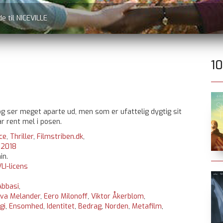
e til NICEVILLE
1
g ser meget aparte ud, men som er ufattelig dygtig sit
r rent mel i posen.
ce
,
Thriller
,
Filmstriben.dk
,
:
2018
in.
LI-licens
Abbasi
,
va Melander
,
Eero Milonoff
,
Viktor Åkerblom
,
gi
,
Ensomhed
,
Identitet
,
Bedrag
,
Norden
,
Metafilm
,