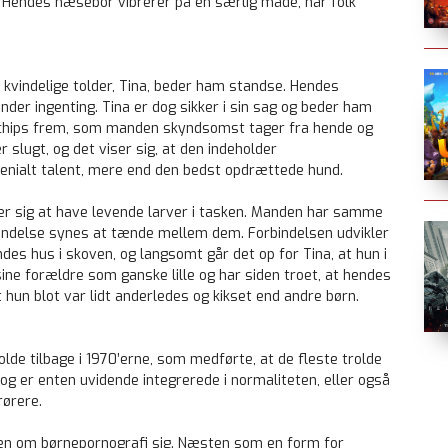
 Hendes næsebor vibrerer på en særlig måde, når folk
n kvindelige tolder, Tina, beder ham standse. Hendes
der ingenting. Tina er dog sikker i sin sag og beder ham
n chips frem, som manden skyndsomst tager fra hende og
 slugt, og det viser sig, at den indeholder
genialt talent, mere end den bedst opdrættede hund.
er sig at have levende larver i tasken. Manden har samme
indelse synes at tænde mellem dem. Forbindelsen udvikler
es hus i skoven, og langsomt går det op for Tina, at hun i
 sine forældre som ganske lille og har siden troet, at hendes
 hun blot var lidt anderledes og kikset end andre børn.
de tilbage i 1970’erne, som medførte, at de fleste trolde
og er enten uvidende integrerede i normaliteten, eller også
rørere.
rien om børnepornografi sig. Næsten som en form for