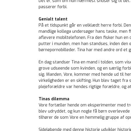
Det er, som om hun nærmest snuser sig til det.
passerer forbi.
Genialt talent
På et tidspunkt går en velklædt herre forbi. De
mandlige kollega undersøger hans taske, men fin
aflevere mobiltelefonen. Fra den fisker hun e
putter i munden, men han standses, inden den er
børnepornobilleder. Tina har med andre ord et 
En dag standser Tina en mand i tolden, som vis
grove udseende som kvinden, og en særlig forb
sig. Manden, Vore, kommer med hende ud til hend
virkeligheden er en skifting. Hun blev taget fra
plejeforældre var hendes rigtige forældre, og at
Tinas dilemma
Vore fortæller hende om eksperimenter med trol
blev udryddet, og kun nogle få børn overlevede 
tilhører de som Vore en hemmelig gruppe af op
Sideløbende med denne historie udvikler histo