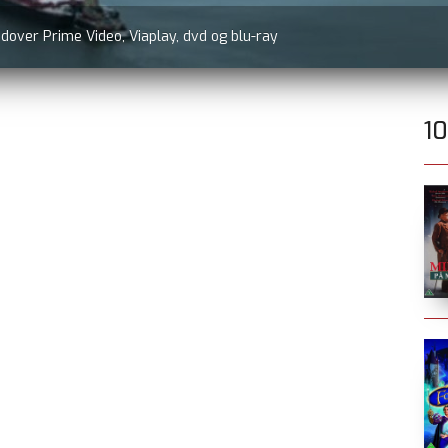
udover Prime Video, Viaplay, dvd og blu-ray
1