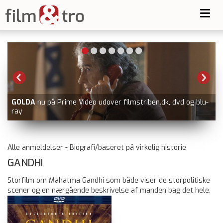
Toggl
navig
GOLDA
nu på Prime Video udover filmstriben.dk, dvd og blu-
ray
Alle anmeldelser - Biografi/baseret på virkelig historie
GANDHI
Storfilm om Mahatma Gandhi som både viser de storpolitiske
scener og en nærgående beskrivelse af manden bag det hele.