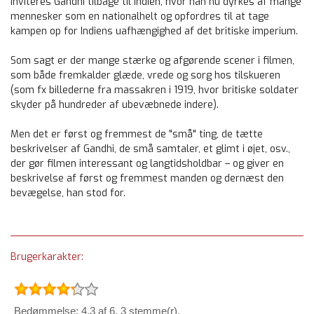
inviteres Gandhi tilbage til Indien, hvor han nu dyrkes af mange
mennesker som en nationalhelt og opfordres til at tage
kampen op for Indiens uafhængighed af det britiske imperium.
Som sagt er der mange stærke og afgørende scener i filmen,
som både fremkalder glæde, vrede og sorg hos tilskueren
(som fx billederne fra massakren i 1919, hvor britiske soldater
skyder på hundreder af ubevæbnede indere).
Men det er først og fremmest de "små" ting, de tætte
beskrivelser af Gandhi, de små samtaler, et glimt i øjet, osv.,
der gør filmen interessant og langtidsholdbar – og giver en
beskrivelse af først og fremmest manden og dernæst den
bevægelse, han stod for.
Brugerkarakter:
Bedømmelse: 4.3 af 6. 3 stemme(r).