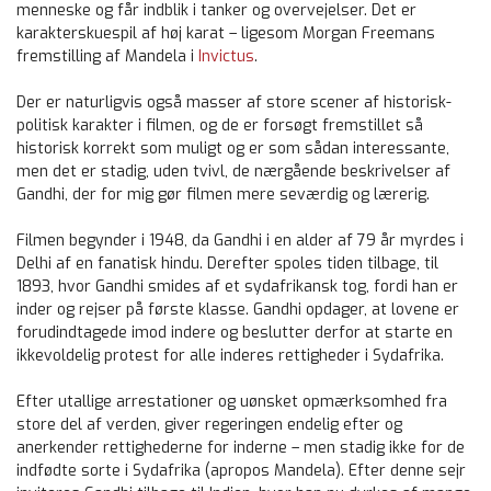
menneske og får indblik i tanker og overvejelser. Det er
karakterskuespil af høj karat – ligesom Morgan Freemans
fremstilling af Mandela i
Invictus
.
Der er naturligvis også masser af store scener af historisk-
politisk karakter i filmen, og de er forsøgt fremstillet så
historisk korrekt som muligt og er som sådan interessante,
men det er stadig, uden tvivl, de nærgående beskrivelser af
Gandhi, der for mig gør filmen mere seværdig og lærerig.
Filmen begynder i 1948, da Gandhi i en alder af 79 år myrdes i
Delhi af en fanatisk hindu. Derefter spoles tiden tilbage, til
1893, hvor Gandhi smides af et sydafrikansk tog, fordi han er
inder og rejser på første klasse. Gandhi opdager, at lovene er
forudindtagede imod indere og beslutter derfor at starte en
ikkevoldelig protest for alle inderes rettigheder i Sydafrika.
Efter utallige arrestationer og uønsket opmærksomhed fra
store del af verden, giver regeringen endelig efter og
anerkender rettighederne for inderne – men stadig ikke for de
indfødte sorte i Sydafrika (apropos Mandela). Efter denne sejr