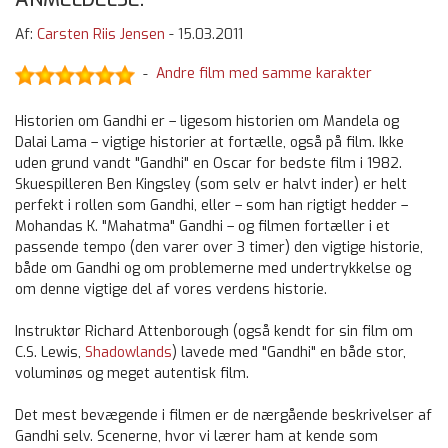
Af:
Carsten Riis Jensen
-
15.03.2011
Andre film med samme karakter
-
Historien om Gandhi er – ligesom historien om Mandela og
Dalai Lama – vigtige historier at fortælle, også på film. Ikke
uden grund vandt "Gandhi" en Oscar for bedste film i 1982.
Skuespilleren Ben Kingsley (som selv er halvt inder) er helt
perfekt i rollen som Gandhi, eller – som han rigtigt hedder –
Mohandas K. "Mahatma" Gandhi – og filmen fortæller i et
passende tempo (den varer over 3 timer) den vigtige historie,
både om Gandhi og om problemerne med undertrykkelse og
om denne vigtige del af vores verdens historie.
Instruktør Richard Attenborough (også kendt for sin film om
C.S. Lewis,
Shadowlands
) lavede med "Gandhi" en både stor,
voluminøs og meget autentisk film.
Det mest bevægende i filmen er de nærgående beskrivelser af
Gandhi selv. Scenerne, hvor vi lærer ham at kende som