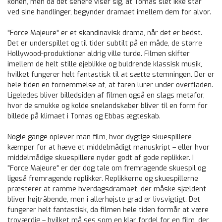
konen, men da det senere viser sig, at Tomas slet ikke står
ved sine handlinger, begynder dramaet imellem dem for alvor.
"Force Majeure" er et skandinavisk drama, når det er bedst.
Det er underspillet og til tider subtilt på en måde, de større
Hollywood-produktioner aldrig ville turde. Filmen skifter
imellem de helt stille øjeblikke og buldrende klassisk musik,
hvilket fungerer helt fantastisk til at sætte stemningen. Der er
hele tiden en fornemmelse af, at faren lurer under overfladen.
Ligeledes bliver billedsiden af filmen også en slags metafor,
hvor de smukke og kolde snelandskaber bliver til en form for
billede på klimaet i Tomas og Ebbas ægteskab.
Nogle gange oplever man film, hvor dygtige skuespillere
kæmper for at hæve et middelmådigt manuskript – eller hvor
middelmådige skuespillere nyder godt af gode replikker. I
"Force Majeure" er der dog tale om fremragende skuespil og
ligeså fremragende replikker. Replikkerne og skuespillerne
præsterer at ramme hverdagsdramaet, der måske sjældent
bliver højtråbende, men i allerhøjste grad er livsvigtigt. Det
fungerer helt fantastisk, da filmen hele tiden formår at være
troværdig – hvilket må ses som en klar fordel for en film, der