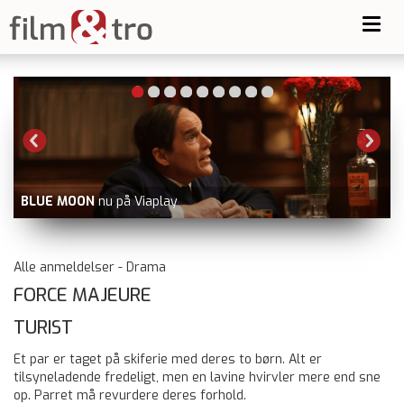
Toggl
navig
GOLDA
nu på Prime Video udover f
ray
Alle anmeldelser - Drama
FORCE MAJEURE
TURIST
Et par er taget på skiferie med deres to børn. Alt er
tilsyneladende fredeligt, men en lavine hvirvler mere end sne
op. Parret må revurdere deres forhold.