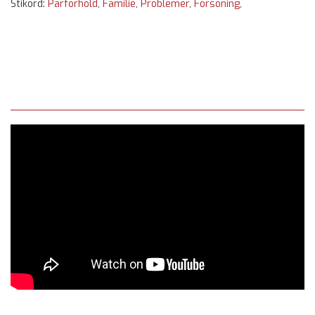
Stikord:
Parforhold
,
Familie
,
Problemer
,
Forsoning
,