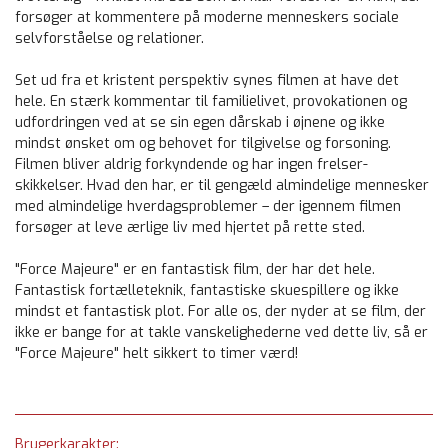
forsøger at kommentere på moderne menneskers sociale
selvforståelse og relationer.
Set ud fra et kristent perspektiv synes filmen at have det
hele. En stærk kommentar til familielivet, provokationen og
udfordringen ved at se sin egen dårskab i øjnene og ikke
mindst ønsket om og behovet for tilgivelse og forsoning.
Filmen bliver aldrig forkyndende og har ingen frelser-
skikkelser. Hvad den har, er til gengæld almindelige mennesker
med almindelige hverdagsproblemer – der igennem filmen
forsøger at leve ærlige liv med hjertet på rette sted.
"Force Majeure" er en fantastisk film, der har det hele.
Fantastisk fortælleteknik, fantastiske skuespillere og ikke
mindst et fantastisk plot. For alle os, der nyder at se film, der
ikke er bange for at takle vanskelighederne ved dette liv, så er
"Force Majeure" helt sikkert to timer værd!
Brugerkarakter: