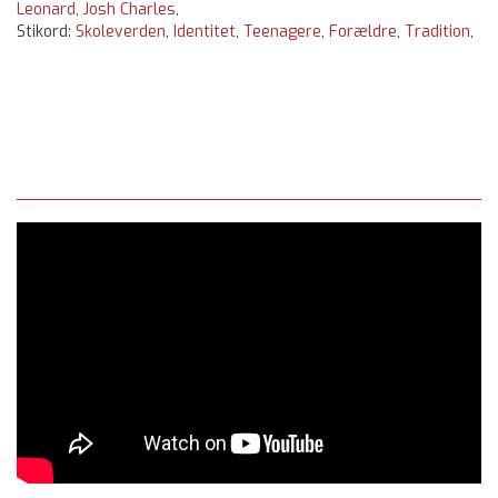
Leonard
,
Josh Charles
,
Stikord:
Skoleverden
,
Identitet
,
Teenagere
,
Forældre
,
Tradition
,