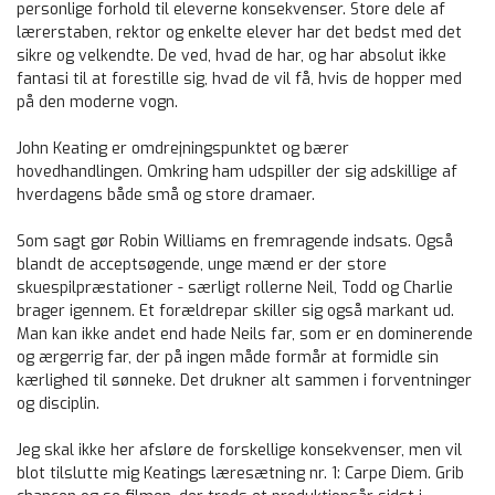
personlige forhold til eleverne konsekvenser. Store dele af
lærerstaben, rektor og enkelte elever har det bedst med det
sikre og velkendte. De ved, hvad de har, og har absolut ikke
fantasi til at forestille sig, hvad de vil få, hvis de hopper med
på den moderne vogn.
John Keating er omdrejningspunktet og bærer
hovedhandlingen. Omkring ham udspiller der sig adskillige af
hverdagens både små og store dramaer.
Som sagt gør Robin Williams en fremragende indsats. Også
blandt de acceptsøgende, unge mænd er der store
skuespilpræstationer - særligt rollerne Neil, Todd og Charlie
brager igennem. Et forældrepar skiller sig også markant ud.
Man kan ikke andet end hade Neils far, som er en dominerende
og ærgerrig far, der på ingen måde formår at formidle sin
kærlighed til sønneke. Det drukner alt sammen i forventninger
og disciplin.
Jeg skal ikke her afsløre de forskellige konsekvenser, men vil
blot tilslutte mig Keatings læresætning nr. 1: Carpe Diem. Grib