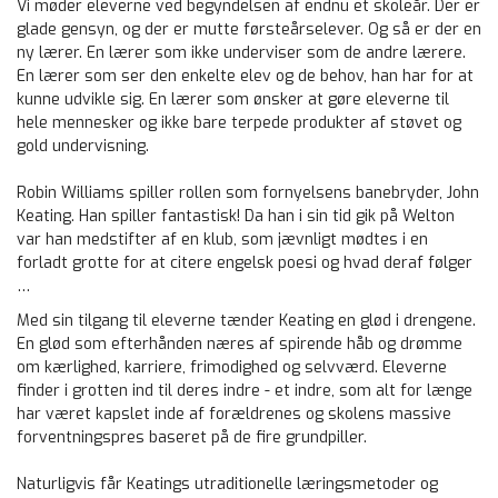
Vi møder eleverne ved begyndelsen af endnu et skoleår. Der er
glade gensyn, og der er mutte førsteårselever. Og så er der en
ny lærer. En lærer som ikke underviser som de andre lærere.
En lærer som ser den enkelte elev og de behov, han har for at
kunne udvikle sig. En lærer som ønsker at gøre eleverne til
hele mennesker og ikke bare terpede produkter af støvet og
gold undervisning.
Robin Williams spiller rollen som fornyelsens banebryder, John
Keating. Han spiller fantastisk! Da han i sin tid gik på Welton
var han medstifter af en klub, som jævnligt mødtes i en
forladt grotte for at citere engelsk poesi og hvad deraf følger
…
Med sin tilgang til eleverne tænder Keating en glød i drengene.
En glød som efterhånden næres af spirende håb og drømme
om kærlighed, karriere, frimodighed og selvværd. Eleverne
finder i grotten ind til deres indre - et indre, som alt for længe
har været kapslet inde af forældrenes og skolens massive
forventningspres baseret på de fire grundpiller.
Naturligvis får Keatings utraditionelle læringsmetoder og