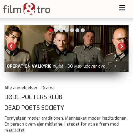
Toggl
navig
ELEANORS SANDHED
nu på VOD, fx Blockbuster.dk
Alle anmeldelser - Drama
DØDE POETERS KLUB
DEAD POETS SOCIETY
Fornyelsen møder traditionen. Mennesket møder institutionen.
En person overvejer midlerne, i stedet for at se frem mod
resultatet.