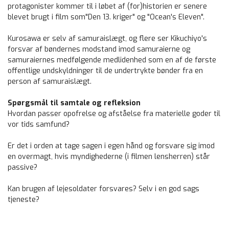
protagonister kommer til i løbet af (for)historien er senere
blevet brugt i film som"Den 13. kriger" og "Ocean's Eleven".
Kurosawa er selv af samuraislægt, og flere ser Kikuchiyo's
forsvar af bøndernes modstand imod samuraierne og
samuraiernes medfølgende medlidenhed som en af de første
offentlige undskyldninger til de undertrykte bønder fra en
person af samuraislægt.
Spørgsmål til samtale og refleksion
Hvordan passer opofrelse og afståelse fra materielle goder til
vor tids samfund?
Er det i orden at tage sagen i egen hånd og forsvare sig imod
en overmagt, hvis myndighederne (i filmen lensherren) står
passive?
Kan brugen af lejesoldater forsvares? Selv i en god sags
tjeneste?