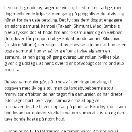
I en nærliggende by søger de vidt og bredt efter farlige, men
dog medlidende krigere, men gang på gang bliver de afvist og
hånet for den usle betaling. Det lykkes dem dog at engagere
en ældre samurai, Kambei (Takashi Shimura). Med Kambei's
hjælp lykkes det at finde fire andre samuraier og en væbner.
Derudover får gruppen følgeskab af bondesønnen Kikuchiyo
(Toshiro Mifune), der søger at overbevise alle om, at han er en
ægte samurai. Han er så ivrig efter at vise sig som en
samurai, at han gang på gang overspiller rollen, hvilket bl.a.
giver sig udslag i, at hans sværd er betydeligt større end alle
andres.
De syv samuraier går, på trods af den ringe betaling, til
opgaven med liv og sjæl, men da landsbybeboerne stolt
fremviser effekter, de har taget fra samuraier, de har dræbt
eller jaget bort, overvejer samuraierne at opgive
forehavendet. De bliver dog sat på plads af Kikuchiyo, der som
bondesøn har oplevet skellet imellem samurai-kasten og den
lave bonde-kaste på nært hold.
Filmen er delt i to (tiltrængt, da filmen varer 3 timer og 21