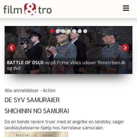
Toggl
navig
F OSLO
nu på Prime Video udover filmstriben.dk
TEMA FILM O
NICEVILLE
Alle anmeldelser - Action
DE SYV SAMURAIER
SHICHININ NO SAMURAI
Da en bande røvere truer med at angribe en landsby, søger
landsbybeboerne hjælp hos herreløse samuraier.