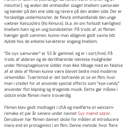
minutter), og anden del omhandler slaget imellem samuraier
og bønder på den ene side og røvere på den anden side. Der er
forskellige underhistorier, de fleste omhandlende den unge
væbner Katsushiro (Ko Kimura), bl.a. én om forbudt kærlighed
imellem ham og en ung bondedatter. På trods af, at filmen
hænger godt sammen, kunne man alligevel godt savne lidt
dybde hos de enkelte karakterer engang imellem.
"De syv samuraier" er 53 år gammel, og er i sort/hvid. På
trods af alderen og de dertilhørende tekniske muligheder
under filmoptagelserne sidder man ikke tilbage med en følelse
af at dele af filmen kunne være blevet bedre med moderne
virkemidler. Tværtimod er det befriende at se en film, hvor
man i stedet for at anvende special effects som "eye-candy"
anvender flot klipning og dragende musik. Dette gør måske i
sidste ende filmen mere troværdig.
Filmen blev godt modtaget i USA og medførte et western-
remake et par år senere under navnet
Syv mænd sejrer
.
Derudover har filmen dannet skole for måden at introducere
mere end én protagonist i en film. Denne metode, hvor flere