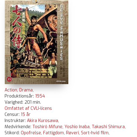
Action
,
Drama
,
Produktionsår:
1954
Varighed: 201 min.
Omfattet af CVLI-licens
Censur:
15 år
Instruktør:
Akira Kurosawa
,
Medvirkende:
Toshirô Mifune
,
Yoshio Inaba
,
Takashi Shimura
,
Stikord:
Opofrelse
,
Fattigdom
,
Røveri
,
Sort-hvid film
,