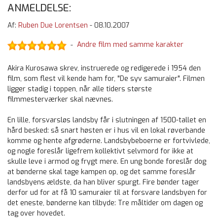
ANMELDELSE:
Af:
Ruben Due Lorentsen
-
08.10.2007
Andre film med samme karakter
-
Akira Kurosawa skrev, instruerede og redigerede i 1954 den
film, som flest vil kende ham for, "De syv samuraier". Filmen
ligger stadig i toppen, når alle tiders største
filmmesterværker skal nævnes.
En lille, forsvarsløs landsby får i slutningen af 1500-tallet en
hård besked: så snart høsten er i hus vil en lokal røverbande
komme og hente afgrøderne. Landsbybeboerne er fortvivlede,
og nogle foreslår ligefrem kollektivt selvmord for ikke at
skulle leve i armod og frygt mere. En ung bonde foreslår dog
at bønderne skal tage kampen op, og det samme foreslår
landsbyens ældste, da han bliver spurgt. Fire bønder tager
derfor ud for at få 10 samuraier til at forsvare landsbyen for
det eneste, bønderne kan tilbyde: Tre måltider om dagen og
tag over hovedet.