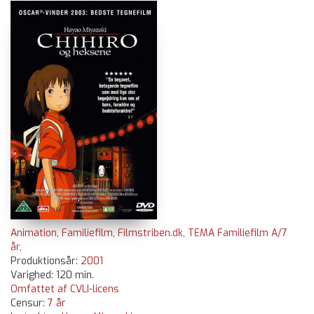
Animation
,
Familiefilm
,
Filmstriben.dk
,
TEMA Familiefilm A/7
år
,
Produktionsår:
2001
Varighed: 120 min.
Omfattet af CVLI-licens
Censur:
7 år