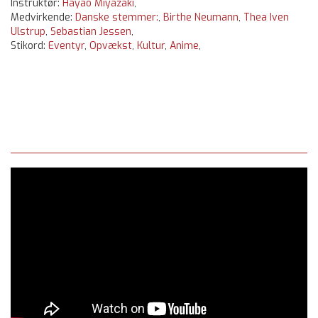
Instruktør:
Hayao Miyazaki
,
Medvirkende:
Danske stemmer:
,
Birthe Neumann
,
Thea Iven
Ulstrup
,
Sebastian Jessen
,
Stikord:
Eventyr
,
Opvækst
,
Kultur
,
Anime
,