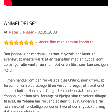
ANMELDELSE:
Af:
Peter E. Nissen
-
02.05.2008
Andre film med samme karakter
-
Den japanske animationskunstner Miyazaki har lavet et
eventyrligt mesterværk af en tegnefilm med en dybde, som
sprænger alle vante rammer. Det er en film, som kan ses igen
og igen.
Filmen handler om den forkælede pige Chihiro, som ufrivilligt
føres ind i en rejse tilbage til en verden præget af traditionel
japansk kultur. Hun bliver fanget i en badeanstalt hos heksen
Yobaba, hvor hun skal forsøge at hjælpe sine forældre tilbage
til livet, da Yobaba har forvandlet dem til svin. Undervejs får
hun hjælp af forskellige personer, hvoraf den mystiske dreng
Haku er den vigtigste.