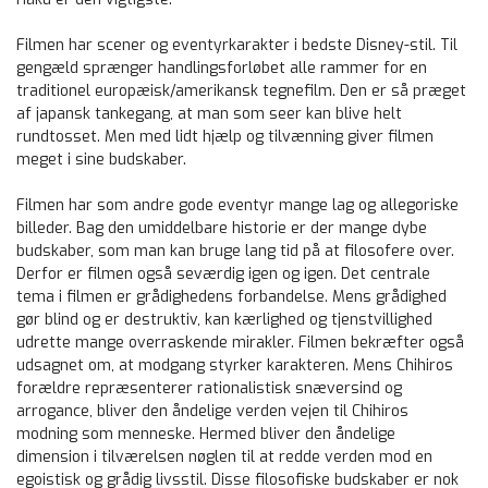
Filmen har scener og eventyrkarakter i bedste Disney-stil. Til
gengæld sprænger handlingsforløbet alle rammer for en
traditionel europæisk/amerikansk tegnefilm. Den er så præget
af japansk tankegang, at man som seer kan blive helt
rundtosset. Men med lidt hjælp og tilvænning giver filmen
meget i sine budskaber.
Filmen har som andre gode eventyr mange lag og allegoriske
billeder. Bag den umiddelbare historie er der mange dybe
budskaber, som man kan bruge lang tid på at filosofere over.
Derfor er filmen også seværdig igen og igen. Det centrale
tema i filmen er grådighedens forbandelse. Mens grådighed
gør blind og er destruktiv, kan kærlighed og tjenstvillighed
udrette mange overraskende mirakler. Filmen bekræfter også
udsagnet om, at modgang styrker karakteren. Mens Chihiros
forældre repræsenterer rationalistisk snæversind og
arrogance, bliver den åndelige verden vejen til Chihiros
modning som menneske. Hermed bliver den åndelige
dimension i tilværelsen nøglen til at redde verden mod en
egoistisk og grådig livsstil. Disse filosofiske budskaber er nok