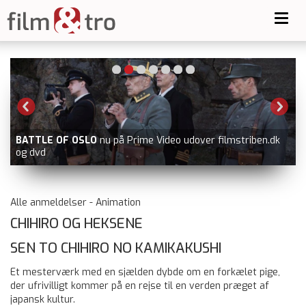
Toggl
navig
BATTLE OF OSLO
nu på Prime Video udover filmstriben.dk
og dvd
Alle anmeldelser - Animation
CHIHIRO OG HEKSENE
SEN TO CHIHIRO NO KAMIKAKUSHI
Et mesterværk med en sjælden dybde om en forkælet pige,
der ufrivilligt kommer på en rejse til en verden præget af
japansk kultur.