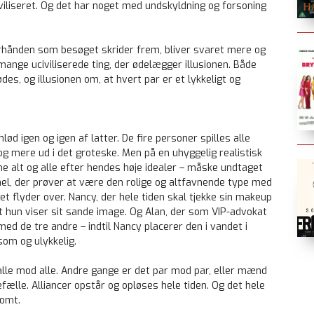
iviliseret. Og det har noget med undskyldning og forsoning
erhånden som besøget skrider frem, bliver svaret mere og
ange uciviliserede ting, der ødelægger illusionen. Både
des, og illusionen om, at hvert par er et lykkeligt og
d igen og igen af latter. De fire personer spilles alle
g mere ud i det groteske. Men på en uhyggelig realistisk
e alt og alle efter hendes høje idealer – måske undtaget
el, der prøver at være den rolige og altfavnende type med
ret flyder over. Nancy, der hele tiden skal tjekke sin makeup
 at hun viser sit sande image. Og Alan, der som VIP-advokat
d de tre andre – indtil Nancy placerer den i vandet i
om og ulykkelig.
alle mod alle. Andre gange er det par mod par, eller mænd
ælle. Alliancer opstår og opløses hele tiden. Og det hele
somt.