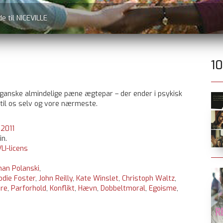
e til NICEVILLE
1
anske almindelige pæne ægtepar – der ender i psykisk
 til os selv og vore nærmeste.
:
2011
in.
LI-licens
an Polanski
,
odie Foster
,
John Reilly
,
Kate Winslet
,
Christoph Waltz
,
re
,
Parforhold
,
Konflikt
,
Hævn
,
Dobbeltmoral
,
Egoisme
,