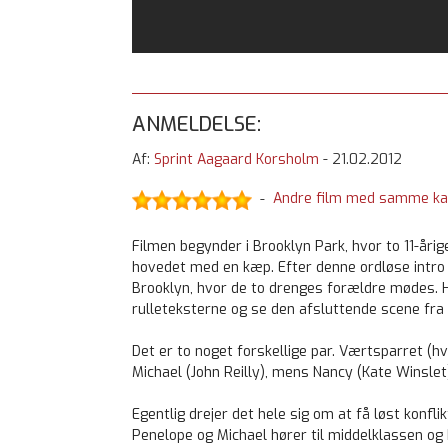
ANMELDELSE:
Af:
Sprint Aagaard Korsholm
-
21.02.2012
Andre film med samme ka
-
Filmen begynder i Brooklyn Park, hvor to 11-år
hovedet med en kæp. Efter denne ordløse intro gå
Brooklyn, hvor de to drenges forældre mødes. He
rulleteksterne og se den afsluttende scene fra 
Det er to noget forskellige par. Værtsparret (hv
Michael (John Reilly), mens Nancy (Kate Winsle
Egentlig drejer det hele sig om at få løst konfl
Penelope og Michael hører til middelklassen og h