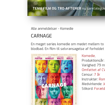
TEMA FILM OG TRO-AFTENER
nu samtaleguid
Alle anmeldelser - Komedie
CARNAGE
En meget seriøs komedie om mødet mellem to g
blodbad. En film til selvransagelse af forholdet
Komedie
,
Produktionsår
Varighed: 79 m
Omfattet af CV
Censur:
7 år
Instruktør:
Rom
Medvirkende:
J
Stikord:
Foræld