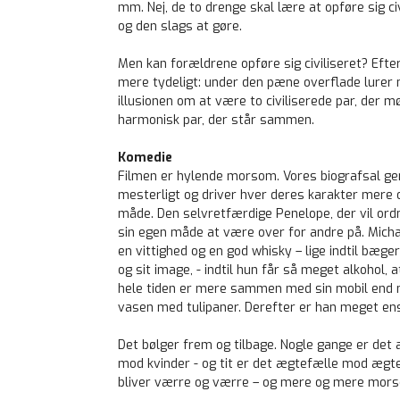
mm. Nej, de to drenge skal lære at opføre sig c
og den slags at gøre.
Men kan forældrene opføre sig civiliseret? Eft
mere tydeligt: under den pæne overflade lurer m
illusionen om at være to civiliserede par, der mø
harmonisk par, der står sammen.
Komedie
Filmen er hylende morsom. Vores biografsal genlø
mesterligt og driver hver deres karakter mere o
måde. Den selvretfærdige Penelope, der vil ordn
sin egen måde at være over for andre på. Micha
en vittighed og en god whisky – lige indtil bæge
og sit image, - indtil hun får så meget alkohol,
hele tiden er mere sammen med sin mobil end me
vasen med tulipaner. Derefter er han meget ens
Det bølger frem og tilbage. Nogle gange er det 
mod kvinder - og tit er det ægtefælle mod ægtef
bliver værre og værre – og mere og mere mor