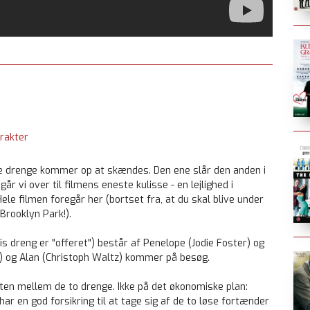
rakter
ige drenge kommer op at skændes. Den ene slår den anden i
r vi over til filmens eneste kulisse - en lejlighed i
le filmen foregår her (bortset fra, at du skal blive under
Brooklyn Park!).
is dreng er "offeret") består af Penelope (Jodie Foster) og
t) og Alan (Christoph Waltz) kommer på besøg.
ikten mellem de to drenge. Ikke på det økonomiske plan:
ar en god forsikring til at tage sig af de to løse fortænder