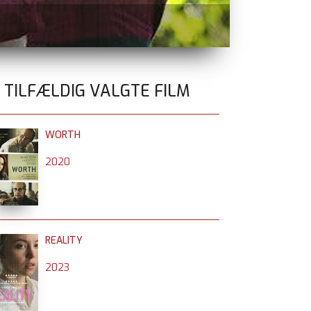
SPIDER-MAN:
0 TILFÆLDIG VALGTE FILM
WORTH
2020
REALITY
2023