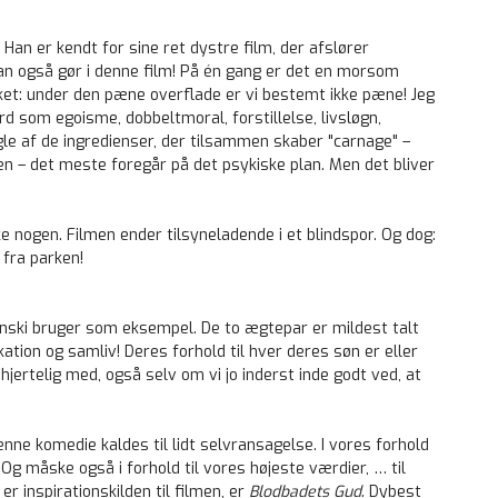
 Han er kendt for sine ret dystre film, der afslører
an også gør i denne film! På én gang er det en morsom
sket: under den pæne overflade er vi bestemt ikke pæne! Jeg
rd som egoisme, dobbeltmoral, forstillelse, livsløgn,
le af de ingredienser, der tilsammen skaber "carnage" –
men – det meste foregår på det psykiske plan. Men det bliver
ke nogen. Filmen ender tilsyneladende i et blindspor. Og dog:
fra parken!
nski bruger som eksempel. De to ægtepar er mildest talt
ion og samliv! Deres forhold til hver deres søn er eller
hjertelig med, også selv om vi jo inderst inde godt ved, at
denne komedie kaldes til lidt selvransagelse. I vores forhold
 Og måske også i forhold til vores højeste værdier, … til
 er inspirationskilden til filmen, er
Blodbadets Gud
. Dybest