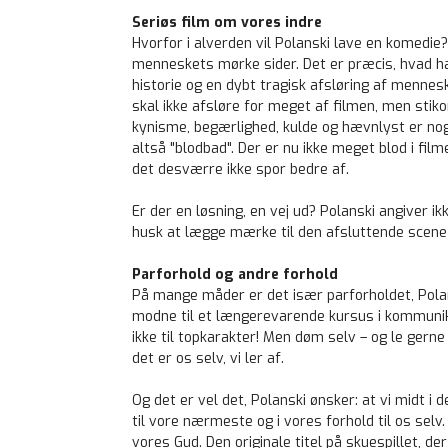
Seriøs film om vores indre
Hvorfor i alverden vil Polanski lave en komedie?
menneskets mørke sider. Det er præcis, hvad h
historie og en dybt tragisk afsløring af menne
skal ikke afsløre for meget af filmen, men stiko
kynisme, begærlighed, kulde og hævnlyst er nog
altså "blodbad". Der er nu ikke meget blod i fil
det desværre ikke spor bedre af.
Er der en løsning, en vej ud? Polanski angiver ik
husk at lægge mærke til den afsluttende scene 
Parforhold og andre forhold
På mange måder er det især parforholdet, Pola
modne til et længerevarende kursus i kommunikat
ikke til topkarakter! Men døm selv – og le gerne 
det er os selv, vi ler af.
Og det er vel det, Polanski ønsker: at vi midt i 
til vore nærmeste og i vores forhold til os selv.
vores Gud. Den originale titel på skuespillet, der