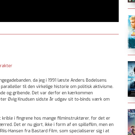
rakter
ingegadebanden, da jeg i 1991 læste Anders Bodelsens
 paralleller til den virkelige historie om politisk aktivisme.
nde og gribende. Det var derfor en kærkommen
eter Øvig Knudsen sidste år udgav sit to-binds værk om
t krible i fingrene hos mange filminstruktører, for det er
red. Det er nu gjort, ikke i form af en spillefilm, men en
is-Hansen fra Bastard Film, som specialiserer sig i at