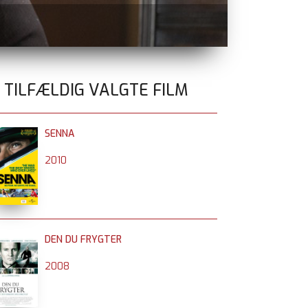
TEMA FILM OG TRO-AFTENER
nu samtal
0 TILFÆLDIG VALGTE FILM
SENNA
2010
DEN DU FRYGTER
2008