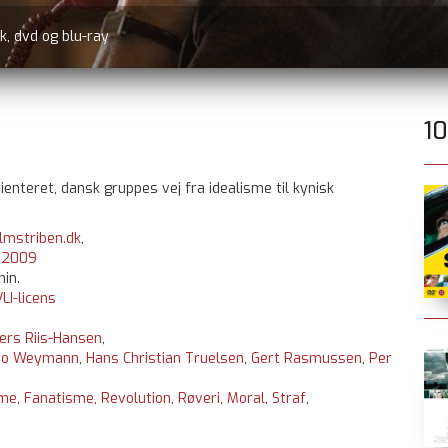
1
enteret, dansk gruppes vej fra idealisme til kynisk
ilmstriben.dk
,
:
2009
min.
LI-licens
ers Riis-Hansen
,
Bo Weymann
,
Hans Christian Truelsen
,
Gert Rasmussen
,
Per
sme
,
Fanatisme
,
Revolution
,
Røveri
,
Moral
,
Straf
,