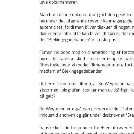
lave dokumentarer.
Man har i denne dokumentar gjort den genistreg 
herunder det afgørende røveri i Købmagergade.
autenticitet, fordi man bliver tilskuer til noge
dokumentarfilm ofte kan blive lidt tørre i det m
det "Blekingegadebanden" et friskt pust.
Filmen indledes med en dramatisering af først
hører det famøse skud – men ser i sagens natur 
filmstudie, hvor vi møder filmens primære for
medlem af Blekingegadebanden.
Det er et scoop for filmen, at Bo Weymann har in
skærmen i biografen, tænker man uvilkårligt: Ha
så galt?
Bo Weymann er også den primære kilde i Peter 
imidlertid anonym og går under dæknavnet "St
Ganske kort tid før gennemførelsen af røveri