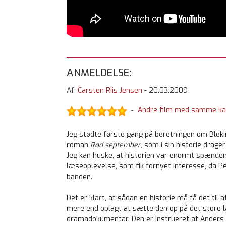
ANMELDELSE:
Af:
Carsten Riis Jensen
-
20.03.2009
Andre film med samme ka
-
Jeg stødte første gang på beretningen om Blek
roman
Rød september
, som i sin historie drager
Jeg kan huske, at historien var enormt spænde
læseoplevelse, som fik fornyet interesse, da P
banden.
Det er klart, at sådan en historie må få det til a
mere end oplagt at sætte den op på det store lær
dramadokumentar. Den er instrueret af Anders Ri