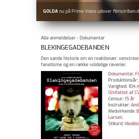
A
nu på Prime Video udover filmstriben.dk, dvd og blu-ray
Alle anmeldelser - Dokumentar
BLEKINGEGADEBANDEN
Den sande historie om en reaktionær, venstreori
fanatisme og en række voldelige røverier.
Dokumentar
,
F
Produktionsår
Varighed: 104 
Omfattet af CV
Censur:
15 år
Instruktør:
And
Medvirkende:
Larsen
,
Stikord:
Ideali