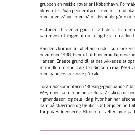
gruppen en række røverier i København. Formålet
aktiviteter. Man gennemfører røverier imod bl.a
med uden våben, men på et tidspunkt går man o
Historien i filmen er godt fortalt, dels i form a
sammensætningen af radio- og tv-klip fra den ti
Bandens kriminelle løbebane ender som beken
november 1988, hvor et af bandemedlemmerne 
Hansen. Eneste grund til, at det lykkedes at optr
af medlemmerne, Carsten Nielsen, i maj 1989 var 
med bandens adresse påtrykt.
I dramadokumentaren "Blekingegadebanden" blive
Weymann, som man hører dels får skrupler unde
rigmandssøn, og dels i dag, hvor han har afson
ham på skærmen og tænker: Det er jo en helt alm
for palæstinenserne. Filmen fortæller, hvor galt