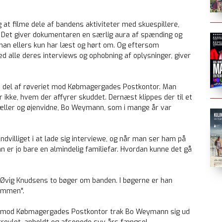
at filme dele af bandens aktiviteter med skuespillere,
 Det giver dokumentaren en særlig aura af spænding og
t, man ellers kun har læst og hørt om. Og eftersom
ed alle deres interviews og ophobning af oplysninger, giver
e del af røveriet mod Købmagergades Postkontor. Man
ikke, hvem der affyrer skuddet. Dernæst klippes der til et
tæller og øjenvidne, Bo Weymann, som i mange år var
dvilliget i at lade sig interviewe, og når man ser ham på
n er jo bare en almindelig familiefar. Hvordan kunne det gå
Øvig Knudsens to bøger om banden. I bøgerne er han
emmen".
et mod Købmagergades Postkontor trak Bo Weymann sig ud