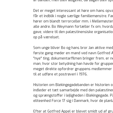
af banden, men blev alligevel, da sagen blev op
Det er meget interessant at høre om hans opvæks
får et indblik i nogle særlige familiemønstre. 
hører om blandt terrorceller mm. i Mellemøsten:
alle andre. Bo Weymann fortæller fx om, hvordan 
gave, videre til den palæstinensiske organisatio
op på værelset.
Som unge bliver Bo og hans bror Jan aktive med
første gang møder en mand ved navn Gotfred App
"nye" ting, dokumentarfilmen bringer frem, er n
man, hvor stor betydning han havde for gruppen 
meget direkte opfordrer gruppens medlemmer t
til at udføre et postrøveri i 1976.
Historien om Blekingegadebanden er historien 
indleder et tæt samarbejde med den palæstinen
og sprængstoffer i lejligheden i Blekingegade
eliteenhed Force 17 sig i Danmark, hvor de plan
Efter at Gotfred Appel er blevet smidt ud af gr