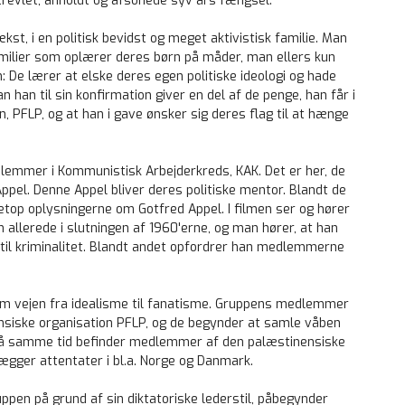
trevlet, anholdt og afsonede syv års fængsel.
t, i en politisk bevidst og meget aktivistisk familie. Man
Familier som oplærer deres børn på måder, man ellers kun
 De lærer at elske deres egen politiske ideologi og hade
han til sin konfirmation giver en del af de penge, han får i
n, PFLP, og at han i gave ønsker sig deres flag til at hænge
lemmer i Kommunistisk Arbejderkreds, KAK. Det er her, de
el. Denne Appel bliver deres politiske mentor. Blandt de
etop oplysningerne om Gotfred Appel. I filmen ser og hører
allerede i slutningen af 1960'erne, og man hører, at han
il kriminalitet. Blandt andet opfordrer han medlemmerne
om vejen fra idealisme til fanatisme. Gruppens medlemmer
siske organisation PFLP, og de begynder at samle våben
. På samme tid befinder medlemmer af den palæstinensiske
lægger attentater i bl.a. Norge og Danmark.
uppen på grund af sin diktatoriske lederstil, påbegynder