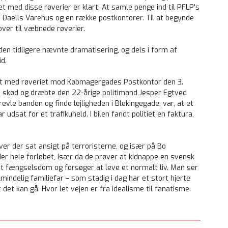
 med disse røverier er klart: At samle penge ind til PFLP's
. Daells Varehus og en række postkontorer. Til at begynde
ver til væbnede røverier.
f den tidligere nævnte dramatisering, og dels i form af
d.
dt med røveriet mod Købmagergades Postkontor den 3.
skød og dræbte den 22-årige politimand Jesper Egtved
evle banden og finde lejligheden i Blekingegade, var, at et
udsat for et trafikuheld. I bilen fandt politiet en faktura,
r der sat ansigt på terroristerne, og især på Bo
r hele forløbet, især da de prøver at kidnappe en svensk
et fængselsdom og forsøger at leve et normalt liv. Man ser
indelig familiefar – som stadig i dag har et stort hjerte
 det kan gå. Hvor let vejen er fra idealisme til fanatisme.