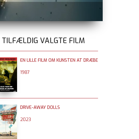
GOLDA
nu på 
0 TILFÆLDIG VALGTE FILM
EN LILLE FILM OM KUNSTEN AT DRÆBE
1987
DRIVE-AWAY DOLLS
2023