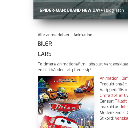
SPIDER-MAN: BRAND NEW DAY+
i biografen
Alle anmeldelser - Animation
BILER
CARS
To timers animationsfilm i absolut verdensklas
en bil i hånden, vil glæde sig!
Animation
,
Kom
Produktionsår
Varighed: 116 m
Omfattet af CV
Censur:
Tilladt
Instruktør:
Joh
Medvirkende:
D
Stikord:
Vensk