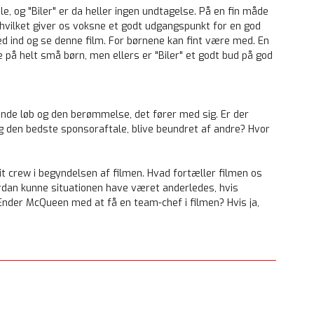
e, og "Biler" er da heller ingen undtagelse. På en fin måde
vilket giver os voksne et godt udgangspunkt for en god
 ind og se denne film. For børnene kan fint være med. En
 på helt små børn, men ellers er "Biler" et godt bud på god
inde løb og den berømmelse, det fører med sig. Er der
sig den bedste sponsoraftale, blive beundret af andre? Hvor
t crew i begyndelsen af filmen. Hvad fortæller filmen os
dan kunne situationen have været anderledes, hvis
Ender McQueen med at få en team-chef i filmen? Hvis ja,