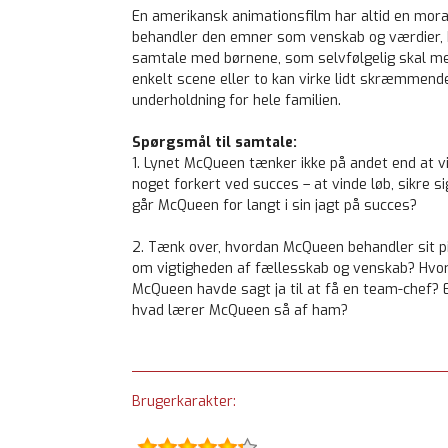
En amerikansk animationsfilm har altid en moral
behandler den emner som venskab og værdier, h
samtale med børnene, som selvfølgelig skal med
enkelt scene eller to kan virke lidt skræmmende
underholdning for hele familien.
Spørgsmål til samtale:
1. Lynet McQueen tænker ikke på andet end at v
noget forkert ved succes – at vinde løb, sikre 
går McQueen for langt i sin jagt på succes?
2. Tænk over, hvordan McQueen behandler sit pi
om vigtigheden af fællesskab og venskab? Hvor
McQueen havde sagt ja til at få en team-chef? 
hvad lærer McQueen så af ham?
Brugerkarakter: