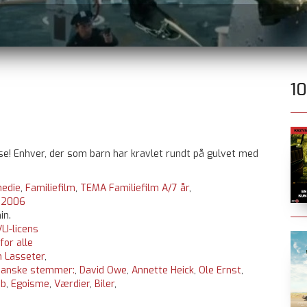
1
se! Enhver, der som barn har kravlet rundt på gulvet med
edie
,
Familiefilm
,
TEMA Familiefilm A/7 år
,
:
2006
in.
LI-licens
 for alle
n Lasseter
,
anske stemmer:
,
David Owe
,
Annette Heick
,
Ole Ernst
,
ab
,
Egoisme
,
Værdier
,
Biler
,