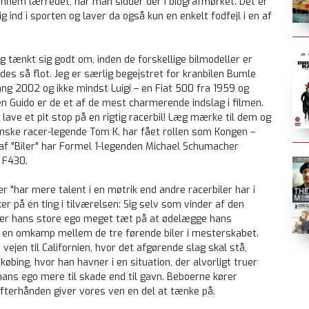
nem lærredet, når man sidder der i biografmørket. Det er
ig ind i sporten og laver da også kun en enkelt fodfejl i en af
g tænkt sig godt om, inden de forskellige bilmodeller er
des så flot. Jeg er særlig begejstret for kranbilen Bumle
ang 2002 og ikke mindst Luigi – en Fiat 500 fra 1959 og
 Guido er de et af de mest charmerende indslag i filmen.
lave et pit stop på en rigtig racerbil! Læg mærke til dem og
danske racer-legende Tom K. har fået rollen som Kongen –
af "Biler" har Formel 1-legenden Michael Schumacher
i F430.
 "har mere talent i en møtrik end andre racerbiler har i
 på én ting i tilværelsen: Sig selv som vinder af den
b er hans store ego meget tæt på at ødelægge hans
en omkamp mellem de tre førende biler i mesterskabet.
vejen til Californien, hvor det afgørende slag skal stå,
dekøbing, hvor han havner i en situation, der alvorligt truer
hans ego mere til skade end til gavn. Beboerne kører
 efterhånden giver vores ven en del at tænke på.