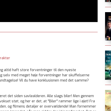
rakter
jeg altid haft store forventninger til den nyeste
og selv med meget høje forventninger har skuffelserne
undtagelse! Vil du have konklusionen med det samme?
været det siden savlealderen. Alle slags biler! Men gennem
kset støt, og her er det, at "Biler" rammer lige i øjet! Fra
erden, og filmens detaljer er overvældende! Man fornemmer