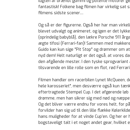
lugten af brændt gummi og potente motorer gen
fantastisk! Folkene bag filmen har virkelig sat s
filmens sidste scener…
Og så er der figurerne. Også her har man virkeli
blevet udvalgt og animeret, og igen er det lykke
(oprindelig babyblå), den lækre Porsche 911 årg
ægte tifosi (Ferrari-fan)! Sammen med makkeren
Guido kan kun sige "Pit Stop" og drømmer om at 
nyd dem! Helt naturligt er det også, at vores 
den afgående mester. I den tyske sprogvariant 
tilsvarende en lille rolle som en flot, rød Ferrar
Filmen handler om racerbilen Lynet McQueen, der
hele karosseriet", men desværre også kun tænker
eftertragtede Stempel Cup. I det afgørende lø
drømme, men han sikrer sig med nød og næppe 
Og det bliver værre endnu for vores helt, for på 
forvilder han sig ud til den lille flække Kølerkil
hans muligheder for at vinde Cup’en. Og her er 
bogstaveligt talt i et noget andet gear, hvilket