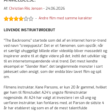
Af:
Christian Riis Jensen
-
24.06.2026
Andre film med samme karakter
-
LOVENDE INSTRUKTØRDEBUT
”The Backrooms” startede som del af en internet horror-trend
ved navn ”creepypasta”. Det er et fænomen, som opstår, når
et særligt uhyggeligt billede eller videoklip bliver massedelt og
inspirerer andre til at digte videre på det, indtil det udvikler sig
til en internetomspændende viral trend. Det mest kendte
eksempel er ”Slender Man”, det langlemmede monster i sort
jakkesæt uden ansigt, som der endda blev lavet film og spil
om.
Filmens instruktør, Kane Parsons, er kun 20 år gammel, hvilket
gør ham til filmstudiet A24’s yngste filminstruktør
nogensinde. At A24 har valgt at investere i en så ung og
uerfaren instruktør, kan forklares med, at Parson de sidste 4
år har etableret sig som en af de mest talentfulde