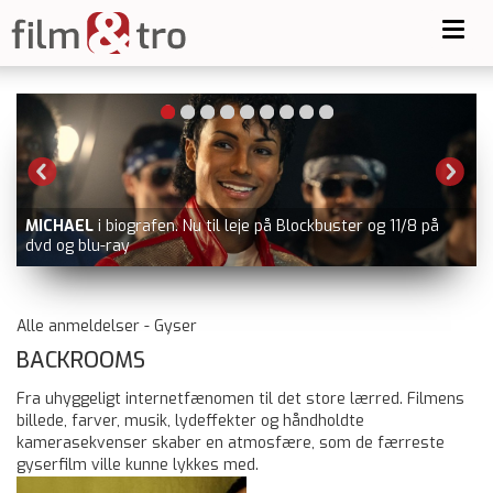
Toggl
navig
leje på Blockbuster og 11/8 på
MIRAKLET PÅ HUDSONFLODEN
n
Video, Viaplay, dvd og blu-ray
Alle anmeldelser - Gyser
BACKROOMS
Fra uhyggeligt internetfænomen til det store lærred. Filmens
billede, farver, musik, lydeffekter og håndholdte
kamerasekvenser skaber en atmosfære, som de færreste
gyserfilm ville kunne lykkes med.