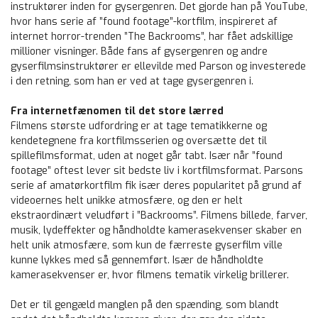
instruktører inden for gysergenren. Det gjorde han på YouTube,
hvor hans serie af ”found footage”-kortfilm, inspireret af
internet horror-trenden ”The Backrooms”, har fået adskillige
millioner visninger. Både fans af gysergenren og andre
gyserfilmsinstruktører er ellevilde med Parson og investerede
i den retning, som han er ved at tage gysergenren i.
Fra internetfænomen til det store lærred
Filmens største udfordring er at tage tematikkerne og
kendetegnene fra kortfilmsserien og oversætte det til
spillefilmsformat, uden at noget går tabt. Især når ”found
footage” oftest lever sit bedste liv i kortfilmsformat. Parsons
serie af amatørkortfilm fik især deres popularitet på grund af
videoernes helt unikke atmosfære, og den er helt
ekstraordinært veludført i ”Backrooms”. Filmens billede, farver,
musik, lydeffekter og håndholdte kamerasekvenser skaber en
helt unik atmosfære, som kun de færreste gyserfilm ville
kunne lykkes med så gennemført. Især de håndholdte
kamerasekvenser er, hvor filmens tematik virkelig brillerer.
Det er til gengæld manglen på den spænding, som blandt