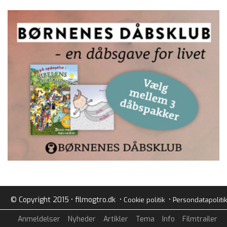
© Copyright 2015 • filmogtro.dk •
•
Cookie politik
Persondatapolitik
Anmeldelser
Nyheder
Artikler
Tema
Info
Filmtrailer