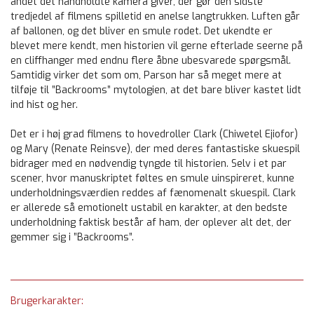
andet det håndholdte kamera giver, der gør den sidste
tredjedel af filmens spilletid en anelse langtrukken. Luften går
af ballonen, og det bliver en smule rodet. Det ukendte er
blevet mere kendt, men historien vil gerne efterlade seerne på
en cliffhanger med endnu flere åbne ubesvarede spørgsmål.
Samtidig virker det som om, Parson har så meget mere at
tilføje til ”Backrooms” mytologien, at det bare bliver kastet lidt
ind hist og her.
Det er i høj grad filmens to hovedroller Clark (Chiwetel Ejiofor)
og Mary (Renate Reinsve), der med deres fantastiske skuespil
bidrager med en nødvendig tyngde til historien. Selv i et par
scener, hvor manuskriptet føltes en smule uinspireret, kunne
underholdningsværdien reddes af fænomenalt skuespil. Clark
er allerede så emotionelt ustabil en karakter, at den bedste
underholdning faktisk består af ham, der oplever alt det, der
gemmer sig i ”Backrooms”.
Brugerkarakter: