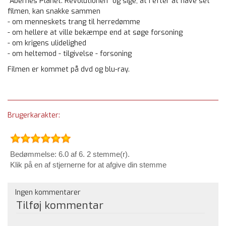
"Abernes Planet: Revolutionen" og sige, at I efter at have set
filmen, kan snakke sammen
- om menneskets trang til herredømme
- om hellere at ville bekæmpe end at søge forsoning
- om krigens ulidelighed
- om heltemod - tilgivelse - forsoning
Filmen er kommet på dvd og blu-ray.
Brugerkarakter:
Bedømmelse: 6.0 af 6. 2 stemme(r).
Klik på en af stjernerne for at afgive din stemme
Ingen kommentarer
Tilføj kommentar