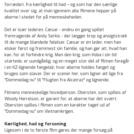
forræderi, fra kærlighed til had – og som har den særlige
kvalitet over sig, at man igennem alle filmene hepper på
aberne i stedet for på menneskeheden.
Det er især lederen, Cæsar - endnu en gang spillet
fremragende af Andy Serkis - der lægger krop og ansigtstræk
til de mange blandede følelser. Cæsar er en leder, men han
elsker først og fremmest sin familie, og han gør alt, hvad han
kan, for at forhindre krig. Men den krig, som Koba i sin tid
startede, er uundgåelig, og en meget stor del af filmen foregår
i en KZ-lignende fangelejr, hvor aberne holdes fanget og
bruges som slaver. Der er scener her, som ligner alt lige fra
"Dommedag nu" til "Flugten fra Alcatraz" og lignende.
Filmens menneskelige hovedperson, Obersten, som spilles af
Woody Harrelson, er garant for, at aberne har det svært.
Obersten spilles i filmen som en karakter taget ud af
"Dommedag nu" om Vietnamkrigen.
Kærlighed, had og forsoning
Ligesom i de to første film gøres der mange forsøg på