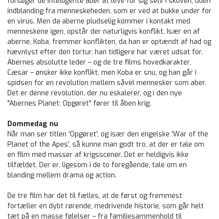
forsøger de intelligente aber at leve for sig selv i skoven, uden
indblanding fra menneskeheden, som er ved at bukke under for
en virus. Men da aberne pludselig kommer i kontakt med
menneskene igen, opstår der naturligvis konflikt. Især en af
aberne, Koba, fremmer konflikten, da han er optændt af had og
hævnlyst efter den tortur, han tidligere har været udsat for.
Abernes absolutte leder – og de tre films hovedkarakter,
Cæsar – ønsker ikke konflikt, men Koba er snu, og han går i
spidsen for en revolution mellem såvel mennesker som aber.
Det er denne revolution, der nu eskalerer, og i den nye
"Abernes Planet: Opgøret" fører til åben krig.
Dommedag nu
Når man ser titlen 'Opgøret', og især den engelske 'War of the
Planet of the Apes', så kunne man godt tro, at der er tale om
en film med masser af krigsscener. Det er heldigvis ikke
tilfældet. Der er, ligesom i de to foregående, tale om en
blanding mellem drama og action.
De tre film har det til fælles, at de først og fremmest
fortæller en dybt rørende, medrivende historie, som går helt
tæt på en masse følelser – fra familiesammenhold til