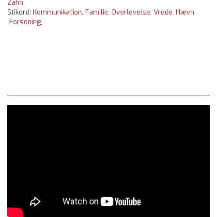
Zahn
,
Stikord:
Kommunikation
,
Familie
,
Overlevelse
,
Vrede
,
Hævn
,
Forsoning
,