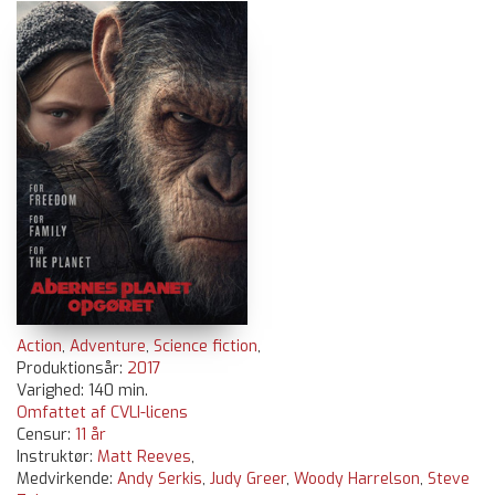
Action
,
Adventure
,
Science fiction
,
Produktionsår:
2017
Varighed: 140 min.
Omfattet af CVLI-licens
Censur:
11 år
Instruktør:
Matt Reeves
,
Medvirkende:
Andy Serkis
,
Judy Greer
,
Woody Harrelson
,
Steve