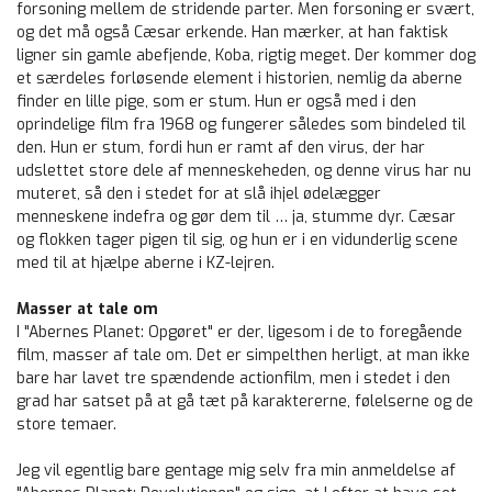
forsoning mellem de stridende parter. Men forsoning er svært,
og det må også Cæsar erkende. Han mærker, at han faktisk
ligner sin gamle abefjende, Koba, rigtig meget. Der kommer dog
et særdeles forløsende element i historien, nemlig da aberne
finder en lille pige, som er stum. Hun er også med i den
oprindelige film fra 1968 og fungerer således som bindeled til
den. Hun er stum, fordi hun er ramt af den virus, der har
udslettet store dele af menneskeheden, og denne virus har nu
muteret, så den i stedet for at slå ihjel ødelægger
menneskene indefra og gør dem til … ja, stumme dyr. Cæsar
og flokken tager pigen til sig, og hun er i en vidunderlig scene
med til at hjælpe aberne i KZ-lejren.
Masser at tale om
I "Abernes Planet: Opgøret" er der, ligesom i de to foregående
film, masser af tale om. Det er simpelthen herligt, at man ikke
bare har lavet tre spændende actionfilm, men i stedet i den
grad har satset på at gå tæt på karaktererne, følelserne og de
store temaer.
Jeg vil egentlig bare gentage mig selv fra min anmeldelse af