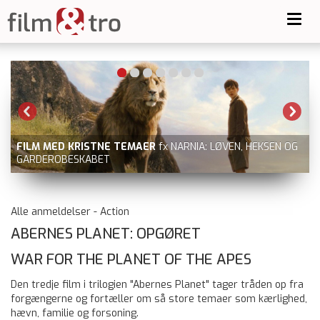
Toggl
navig
FILM MED KRISTNE TEMAER
fx NARNIA: LØVEN, HEKSEN OG
DE
GARDEROBESKABET
og 
Alle anmeldelser - Action
ABERNES PLANET: OPGØRET
WAR FOR THE PLANET OF THE APES
Den tredje film i trilogien "Abernes Planet" tager tråden op fra
forgængerne og fortæller om så store temaer som kærlighed,
hævn, familie og forsoning.